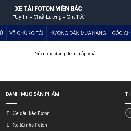
XE TẢI FOTON MIỀN BẮC
"Uy tín - Chất Lượng - Giá Tốt"
HỦ
VỀ CHÚNG TÔI
HƯỚNG DẪN MUA HÀNG
GÓC CH
Nội dung đang được cập nhật
DANH MỤC SẢN PHẨM
TH
Xe đầu kéo Foton
Xe tải nhẹ Foton