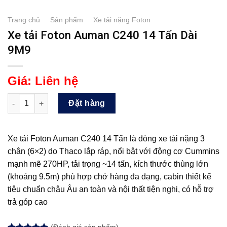
Trang chủ
/
Sản phẩm
/
Xe tải nặng Foton
Xe tải Foton Auman C240 14 Tấn Dài
9M9
Giá:
Liên hệ
Xe tải Foton Auman C240 14 Tấn Dài 9M9 số lượng
Đặt hàng
Xe tải Foton Auman C240 14 Tấn là dòng xe tải nặng 3
chân (6×2) do Thaco lắp ráp, nổi bật với động cơ Cummins
mạnh mẽ 270HP, tải trọng ~14 tấn, kích thước thùng lớn
(khoảng 9.5m) phù hợp chở hàng đa dạng, cabin thiết kế
tiêu chuẩn châu Âu an toàn và nội thất tiện nghi, có hỗ trợ
trả góp cao