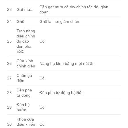
Cần gạt mưa có tùy chỉnh tốc độ, gián
23
Gạt mưa
đoạn
24
Ghế
Ghế lái hơi giảm chấn
Tính năng
điều chỉnh
25
độ cao
Có
đen pha
ESC
Cửa kính
26
Nâng hạ kính bằng một nút ấn
chỉnh điện
Chân ga
27
Có
điện
Đèn pha
28
Đèn pha tự động bật/tắt
tự động
Đèn bệ
29
Có
bước
Khóa cửa
30
điều khiển
Có