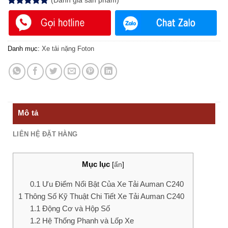
(
Đánh giá
sản phẩm)
5.00
1
trên 5
dựa trên
đánh giá
Danh mục:
Xe tải nặng Foton
Mô tả
LIÊN HỆ ĐẶT HÀNG
Mục lục
[
ẩn
]
0.1
Ưu Điểm Nổi Bật Của Xe Tải Auman C240
1
Thông Số Kỹ Thuật Chi Tiết Xe Tải Auman C240
1.1
Động Cơ và Hộp Số
1.2
Hệ Thống Phanh và Lốp Xe