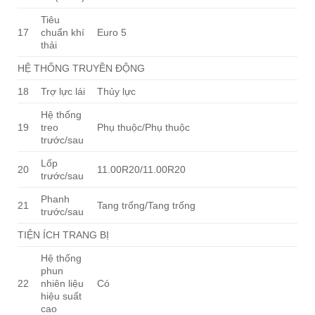
Tiêu
17
chuẩn khí
Euro 5
thải
HỆ THỐNG TRUYỀN ĐỘNG
18
Trợ lực lái
Thủy lực
Hệ thống
19
treo
Phụ thuộc/Phụ thuộc
trước/sau
Lốp
20
11.00R20/11.00R20
trước/sau
Phanh
21
Tang trống/Tang trống
trước/sau
TIỆN ÍCH TRANG BỊ
Hệ thống
phun
22
nhiên liệu
Có
hiệu suất
cao