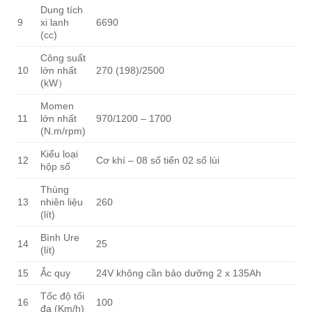
Dung tích
9
xi lanh
6690
(cc)
Công suất
10
lớn nhất
270 (198)/2500
(kW）
Momen
11
lớn nhất
970/1200 – 1700
(N.m/rpm)
Kiểu loại
12
Cơ khí – 08 số tiến 02 số lùi
hộp số
Thùng
13
nhiên liệu
260
(lít)
Bình Ure
14
25
(lít)
15
Ắc quy
24V không cần bảo dưỡng 2 x 135Ah
Tốc độ tối
16
100
đa (Km/h)