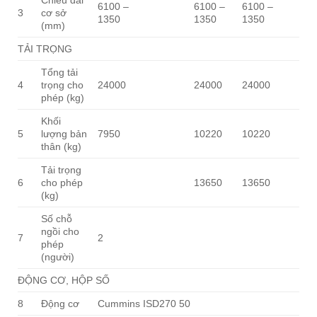
Chiều dài
6100 –
6100 –
6100 –
3
cơ sở
1350
1350
1350
(mm)
TẢI TRỌNG
Tổng tải
4
trọng cho
24000
24000
24000
phép (kg)
Khối
5
lượng bản
7950
10220
10220
thân (kg)
Tải trọng
6
cho phép
13650
13650
(kg)
Số chỗ
ngồi cho
7
2
phép
(người)
ĐỘNG CƠ, HỘP SỐ
8
Động cơ
Cummins ISD270 50