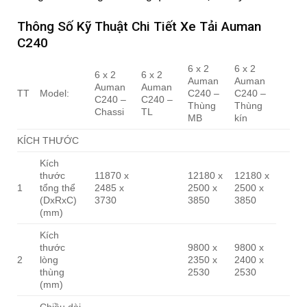
Thông Số Kỹ Thuật Chi Tiết Xe Tải Auman
C240
6 x 2
6 x 2
6 x 2
6 x 2
Auman
Auman
Auman
Auman
TT
Model:
C240 –
C240 –
C240 –
C240 –
Thùng
Thùng
Chassi
TL
MB
kín
KÍCH THƯỚC
Kích
thước
11870 x
12180 x
12180 x
1
tổng thể
2485 x
2500 x
2500 x
(DxRxC)
3730
3850
3850
(mm)
Kích
thước
9800 x
9800 x
2
lòng
2350 x
2400 x
thùng
2530
2530
(mm)