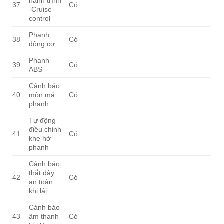
hành trình
37
Có
-Cruise
control
Phanh
38
Có
động cơ
Phanh
39
Có
ABS
Cảnh báo
40
mòn má
Có
phanh
Tự động
điều chỉnh
41
Có
khe hở
phanh
Cảnh báo
thắt dây
42
Có
an toàn
khi lái
Cảnh báo
43
âm thanh
Có