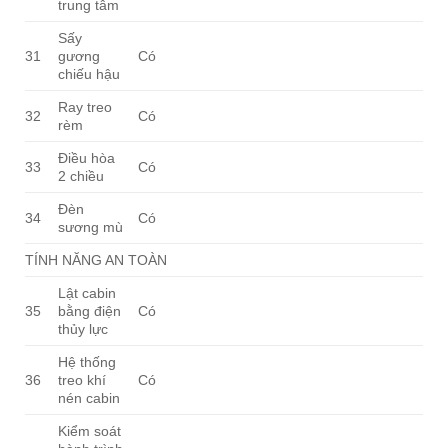
trung tâm
Sấy
31
gương
Có
chiếu hậu
Ray treo
32
Có
rèm
Điều hòa
33
Có
2 chiều
Đèn
34
Có
sương mù
TÍNH NĂNG AN TOÀN
Lật cabin
35
bằng điện
Có
thủy lực
Hệ thống
36
treo khí
Có
nén cabin
Kiểm soát